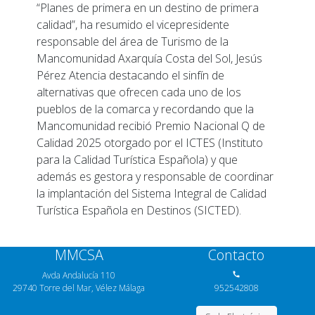
“Planes de primera en un destino de primera
calidad”, ha resumido el vicepresidente
responsable del área de Turismo de la
Mancomunidad Axarquía Costa del Sol, Jesús
Pérez Atencia destacando el sinfín de
alternativas que ofrecen cada uno de los
pueblos de la comarca y recordando que la
Mancomunidad recibió Premio Nacional Q de
Calidad 2025 otorgado por el ICTES (Instituto
para la Calidad Turística Española) y que
además es gestora y responsable de coordinar
la implantación del Sistema Integral de Calidad
Turística Española en Destinos (SICTED).
MMCSA
Contacto
Avda Andalucía 110
call
29740 Torre del Mar, Vélez Málaga
952542808