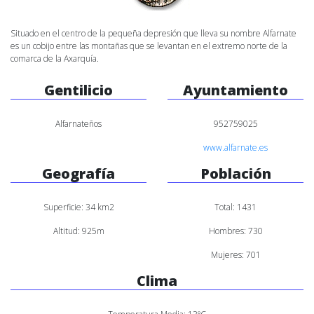
Situado en el centro de la pequeña depresión que lleva su nombre Alfarnate
es un cobijo entre las montañas que se levantan en el extremo norte de la
comarca de la Axarquía.
Gentilicio
Ayuntamiento
Alfarnateños
952759025
www.alfarnate.es
Geografía
Población
Superficie: 34 km2
Total: 1431
Altitud: 925m
Hombres: 730
Mujeres: 701
Clima